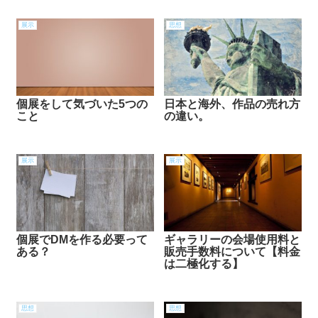
展示
思想
個展をして気づいた5つの
日本と海外、作品の売れ方
こと
の違い。
展示
展示
個展でDMを作る必要って
ギャラリーの会場使用料と
ある？
販売手数料について【料金
は二極化する】
思想
思想