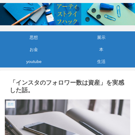
思想
展示
お金
本
youtube
生活
「インスタのフォロワー数は資産」を実感
した話。
思想