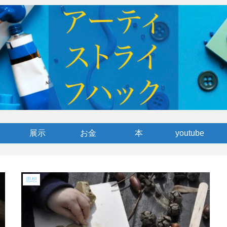
展示
お金
本
youtube
思想