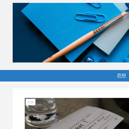
思想
お金