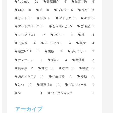
Youtube
11
書籍紹介
9
確定申告
9
SNS
8
旅
8
ブログ
6
海外
6
サイト
6
個展
6
アトリエ
5
郵送
5
アートスペース
5
合同展示会
5
芸術家
5
ミニマリスト
4
バイト
4
株
4
公募展
4
アーティスト
4
美大
4
積立NISA
3
出版
3
ギャラリー
3
オンライン
3
雑記
3
断捨離
2
開業届
2
地方
1
移住
1
勧誘
1
海外エキスポ
1
作品価格
1
移動
1
制作
1
動画編集
1
プロフィール
1
AI
1
ワークショップ
1
アーカイブ