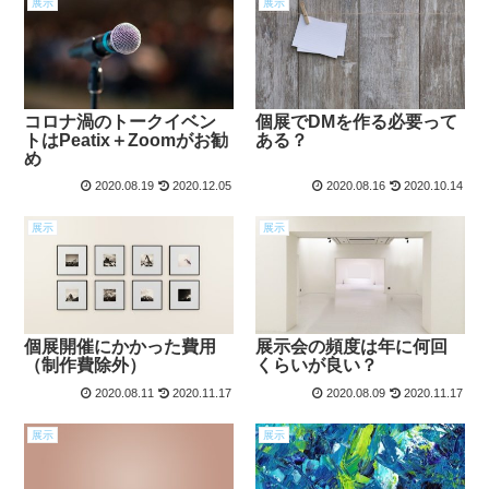
展示
展示
コロナ渦のトークイベン
個展でDMを作る必要って
トはPeatix＋Zoomがお勧
ある？
め
2020.08.19
2020.12.05
2020.08.16
2020.10.14
展示
展示
個展開催にかかった費用
展示会の頻度は年に何回
（制作費除外）
くらいが良い？
2020.08.11
2020.11.17
2020.08.09
2020.11.17
展示
展示