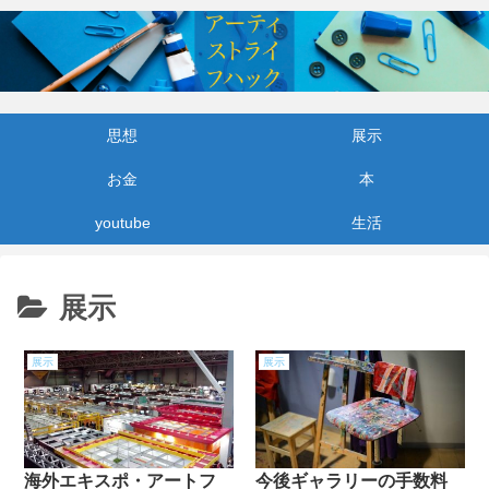
思想
展示
お金
本
youtube
生活
展示
展示
展示
海外エキスポ・アートフ
今後ギャラリーの手数料