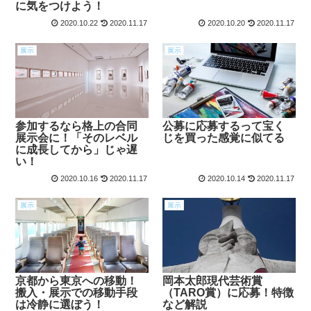
に気をつけよう！
2020.10.22
2020.11.17
2020.10.20
2020.11.17
展示
展示
参加するなら格上の合同
公募に応募するって宝く
展示会に！「そのレベル
じを買った感覚に似てる
に成長してから」じゃ遅
い！
2020.10.16
2020.11.17
2020.10.14
2020.11.17
展示
展示
京都から東京への移動！
岡本太郎現代芸術賞
搬入・展示での移動手段
（TARO賞）に応募！特徴
は冷静に選ぼう！
など解説