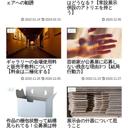
ェアへの勧誘
はどうなる？【常設展示
併設のアトリエを持と
う】
2022.01.14
2024.02.13
2020.12.05
展示
展示
ギャラリーの会場使用料
芸術家が公募展に応募し
と販売手数料について
ない残念な理由3つ【結局
【料金は二極化する】
行動力】
2020.11.25
2020.12.05
2020.11.23
2020.11.27
展示
展示
作品の梱包状態って結構
展示会の什器について思
見られてる！公募展は特
うこと