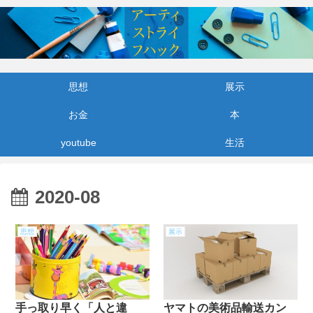
思想
展示
お金
本
youtube
生活
2020-08
思想
展示
手っ取り早く「人と違
ヤマトの美術品輸送カン