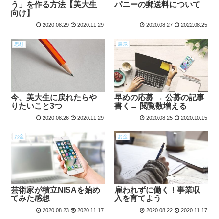
う」を作る方法【美大生
パニーの郵送料について
向け】
2020.08.29
2020.11.29
2020.08.27
2022.08.25
思想
展示
今、美大生に戻れたらや
早めの応募 → 公募の記事
りたいこと3つ
書く→ 閲覧数増える
2020.08.26
2020.11.29
2020.08.25
2020.10.15
お金
お金
芸術家が積立NISAを始め
雇われずに働く！事業収
てみた感想
入を育てよう
2020.08.23
2020.11.17
2020.08.22
2020.11.17