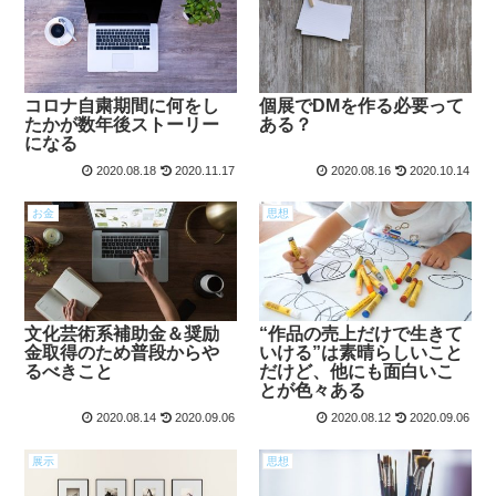
コロナ自粛期間に何をし
個展でDMを作る必要って
たかが数年後ストーリー
ある？
になる
2020.08.18
2020.11.17
2020.08.16
2020.10.14
お金
思想
文化芸術系補助金＆奨励
“作品の売上だけで生きて
金取得のため普段からや
いける”は素晴らしいこと
るべきこと
だけど、他にも面白いこ
とが色々ある
2020.08.14
2020.09.06
2020.08.12
2020.09.06
展示
思想