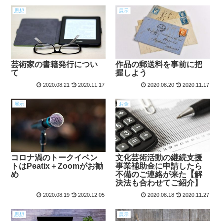
思想
展示
芸術家の書籍発行につい
作品の郵送料を事前に把
て
握しよう
2020.08.21
2020.11.17
2020.08.20
2020.11.17
展示
お金
コロナ渦のトークイベン
文化芸術活動の継続支援
トはPeatix＋Zoomがお勧
事業補助金に申請したら
め
不備のご連絡が来た【解
決法も合わせてご紹介】
2020.08.19
2020.12.05
2020.08.18
2020.11.27
思想
展示