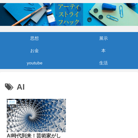
思想
展示
お金
本
youtube
生活
AI
思想
AI時代到来！芸術家がし