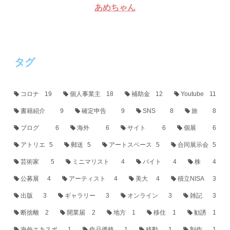
あめちゃん
タグ
コロナ
19
個人事業主
18
補助金
12
Youtube
11
書籍紹介
9
確定申告
9
SNS
8
旅
8
ブログ
6
海外
6
サイト
6
個展
6
アトリエ
5
郵送
5
アートスペース
5
合同展示会
5
芸術家
5
ミニマリスト
4
バイト
4
株
4
公募展
4
アーティスト
4
美大
4
積立NISA
3
出版
3
ギャラリー
3
オンライン
3
雑記
3
断捨離
2
開業届
2
地方
1
移住
1
勧誘
1
海外エキスポ
1
作品価格
1
移動
1
制作
1