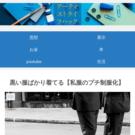
思想
展示
お金
本
youtube
生活
黒い服ばかり着てる【私服のプチ制服化】
思想