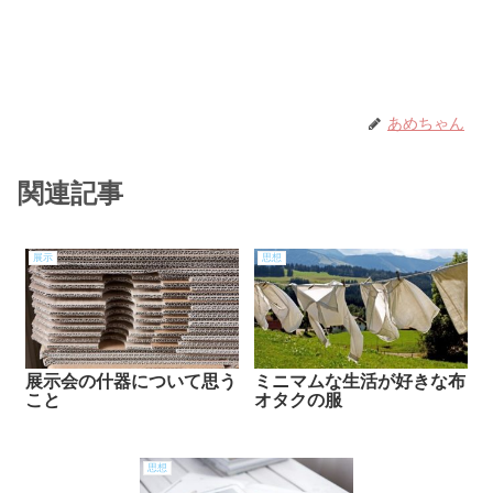
あめちゃん
関連記事
展示
思想
展示会の什器について思う
ミニマムな生活が好きな布
こと
オタクの服
思想