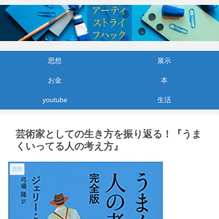
思想
展示
お金
本
youtube
生活
芸術家としての生き方を振り返る！『うま
くいってる人の考え方』
思想