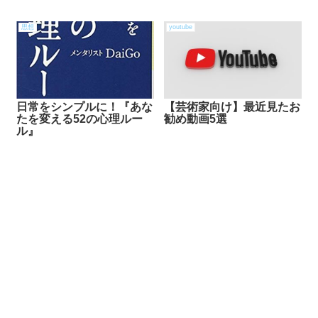
思想
youtube
日常をシンプルに！『あな
【芸術家向け】最近見たお
たを変える52の心理ルー
勧め動画5選
ル』