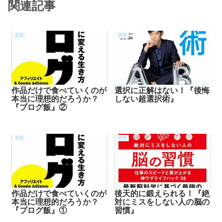
関連記事
思想
思想
作品だけで食べていくのが
選択に正解はない！『後悔
本当に理想的だろうか？
しない超選択術』
『ブログ飯』②
思想
思想
作品だけで食べていくのが
後天的に鍛えられる！『絶
本当に理想的だろうか？
対にミスをしない人の脳の
『ブログ飯』①
習慣』