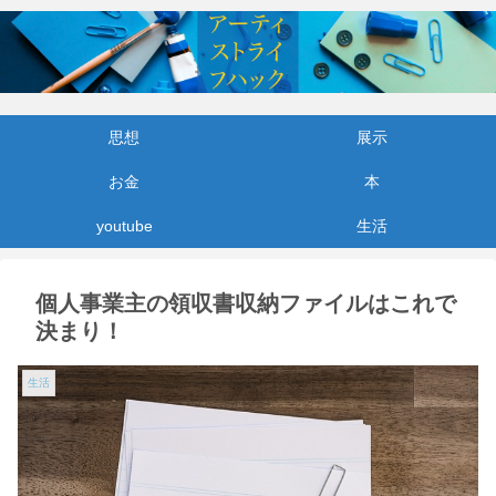
思想
展示
お金
本
youtube
生活
個人事業主の領収書収納ファイルはこれで
決まり！
生活